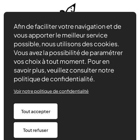
Afin de faciliter votre navigation et de
vous apporter le meilleur service
possible, nous utilisons des cookies.
Vous avez la possibilité de paramétrer
vos choix à tout moment. Pour en
savoir plus, veuillez consulter notre
politique de confidentialité.
Nos ressources
Actualités
Voir notre politique de confidentialité
Contact
Agenda
Nous trouver
Tout accepter
Politique de confidentialité
Tout refuser
Made by 148