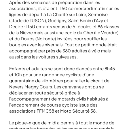
Après des semaines de préparation dans les
associations, ils étaient 1150 ce mercredi matin sur les
lignes de départ à La Charité sur Loire, Sermoise
(stade de l’USON), Guérigny, Saint Benin d’Azy et
Decize : 1150 enfants venus de 51 écoles et 86 classes
de la Nièvre mais aussi une école du Cher (Le Veurdre)
et du Doubs (Noironte) invitées pour souffler les
bougies avec les nivernais. Tout ce petit monde était
accompagné par près de 380 adultes à vélo mais
aussi dans les voitures suiveuses.
Enfants et adultes se sont donc élancés entre 8h45
et 10h pour une randonnée cycliste d’une
quarantaine de kilomètres pour rallier le circuit de
Nevers Magny Cours. Les caravanes ont pu se
déplacer en toute sécurité grâce à
l’accompagnement de motards civils habitués à
l’encadrement de course cycliste issus des
associations FFMC58 et Moto Sécurité 58.
Le pique-nique de midi a permis à tout le monde de
recharger les batteries et les caravanes ont repris le