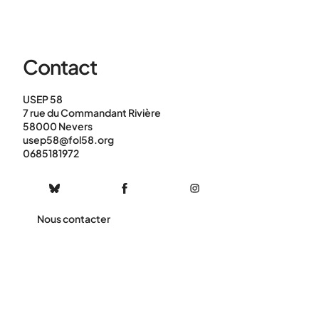
Contact
USEP 58
7 rue du Commandant Rivière
58000 Nevers
usep58@fol58.org
0685181972
Nous contacter