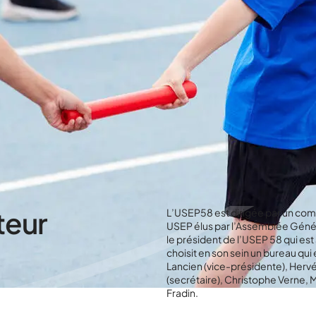
teur
L’USEP58 est dirigée par un comi
USEP élus par l’Assemblée Géné
le président de l’USEP 58 qui est 
choisit en son sein un bureau qu
Lancien (vice-présidente), Hervé
(secrétaire), Christophe Verne, 
Fradin.