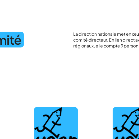
La direction nationale met en œuv
mité
comité directeur. En lien direct
régionaux, elle compte 9 perso