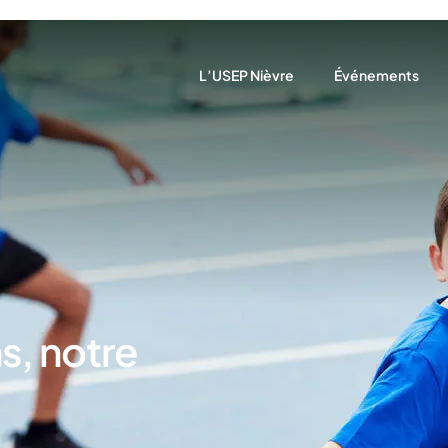
L’USEP Nièvre
Événements
Qui sommes-nous ?
Agenda
Notre rôle
Actualités
Nos actions
Nos partenaires
Nous trouver
s, notre