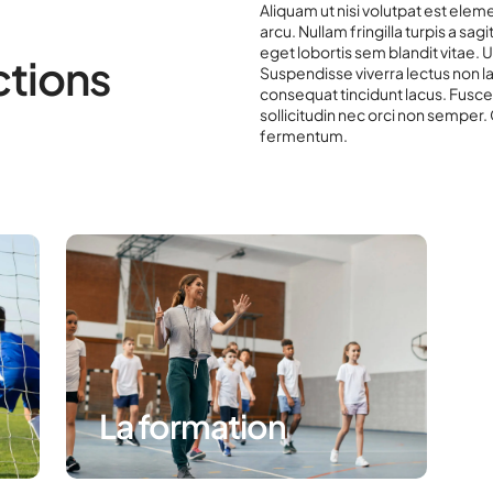
Aliquam ut nisi volutpat est elemen
arcu. Nullam fringilla turpis a sag
eget lobortis sem blandit vitae. U
ctions
Suspendisse viverra lectus non l
consequat tincidunt lacus. Fusc
sollicitudin nec orci non semper.
fermentum.
La formation