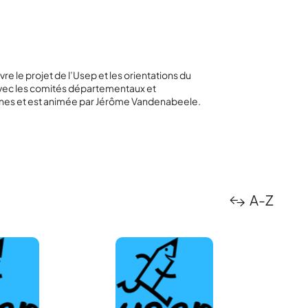
re le projet de l’Usep et les orientations du
 avec les comités départementaux et
nnes et est animée par Jérôme Vandenabeele.
A-Z