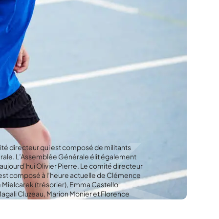
té directeur qui est composé de militants
rale. L’Assemblée Générale élit également
aujourd’hui Olivier Pierre. Le comité directeur
i est composé à l’heure actuelle de Clémence
 Mielcarek (trésorier), Emma Castello
Magali Cluzeau, Marion Monier et Florence