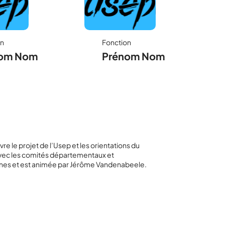
on
Fonction
om Nom
Prénom Nom
re le projet de l’Usep et les orientations du
 avec les comités départementaux et
nnes et est animée par Jérôme Vandenabeele.