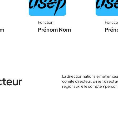
Fonction
Foncti
om
Prénom Nom
Prén
La direction nationale met en œuv
cteur
comité directeur. En lien direct
régionaux, elle compte 9 perso