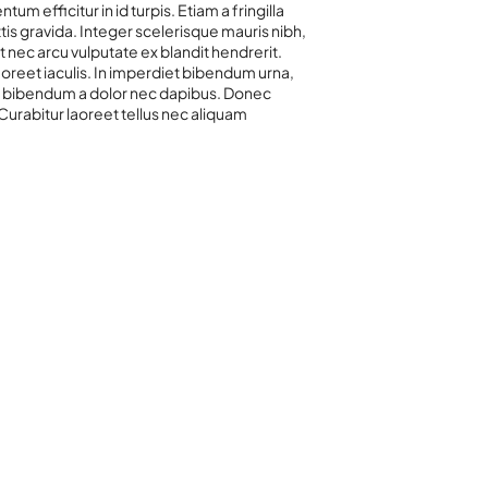
tum efficitur in id turpis. Etiam a fringilla
ittis gravida. Integer scelerisque mauris nibh,
t nec arcu vulputate ex blandit hendrerit.
aoreet iaculis. In imperdiet bibendum urna,
e bibendum a dolor nec dapibus. Donec
 Curabitur laoreet tellus nec aliquam