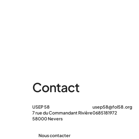
Contact
USEP 58
usep58@fol58.org
7 rue du Commandant Rivière
0685181972
58000 Nevers
Nous contacter