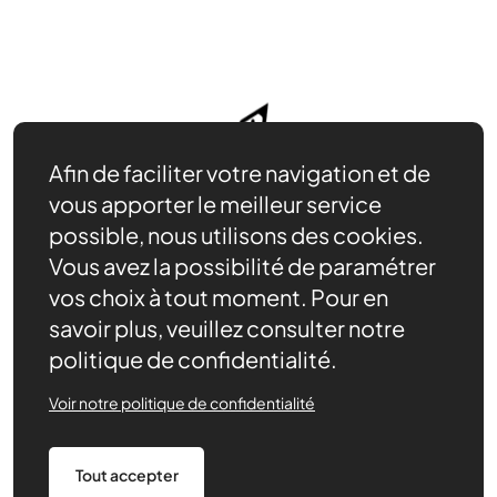
Afin de faciliter votre navigation et de
vous apporter le meilleur service
possible, nous utilisons des cookies.
Vous avez la possibilité de paramétrer
vos choix à tout moment. Pour en
savoir plus, veuillez consulter notre
politique de confidentialité.
Nos ressources
Actualités
Voir notre politique de confidentialité
Contact
Agenda
Tout accepter
Nous trouver