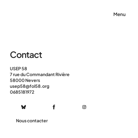
Panneau de gestion des cookies
Menu
Contact
USEP 58
7 rue du Commandant Rivière
58000 Nevers
usep58@fol58.org
0685181972
Nous contacter