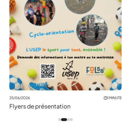
19/0
Tou
leur
25/06/2026
1 MINUTE
Flyers de présentation