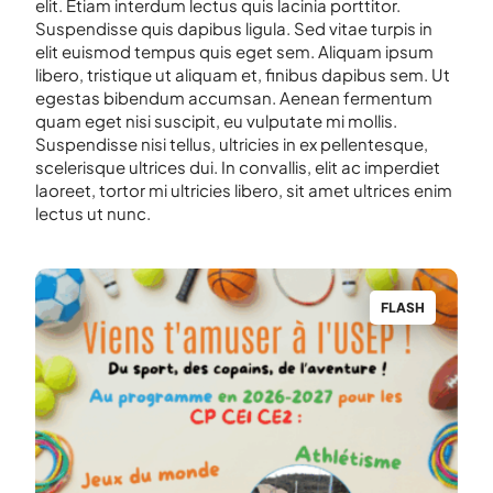
elit. Etiam interdum lectus quis lacinia porttitor.
Suspendisse quis dapibus ligula. Sed vitae turpis in
elit euismod tempus quis eget sem. Aliquam ipsum
libero, tristique ut aliquam et, finibus dapibus sem. Ut
egestas bibendum accumsan. Aenean fermentum
quam eget nisi suscipit, eu vulputate mi mollis.
Suspendisse nisi tellus, ultricies in ex pellentesque,
scelerisque ultrices dui. In convallis, elit ac imperdiet
laoreet, tortor mi ultricies libero, sit amet ultrices enim
lectus ut nunc.
H
FLASH
MINUTE