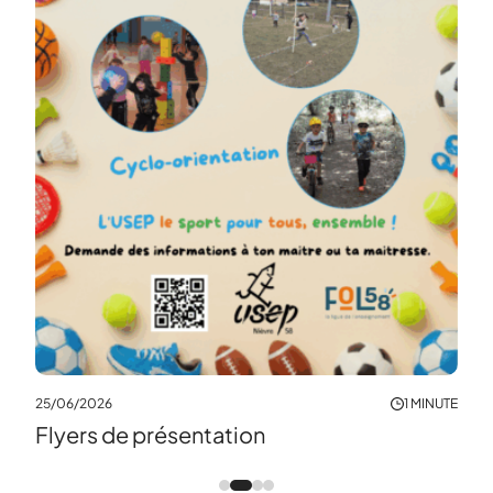
19/0
Tou
leur
25/06/2026
1 MINUTE
Flyers de présentation