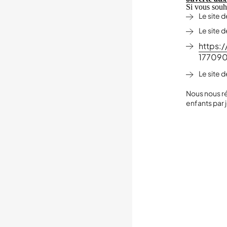
Si vous souha
Le site 
Le site 
https:
17709
Le site 
Nous nous ré
enfants par j