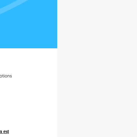
ptions
n est