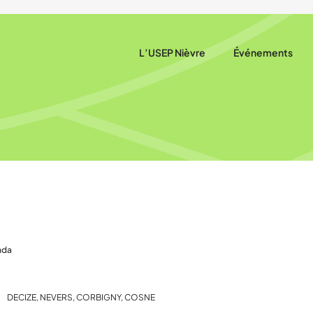
L’USEP Nièvre
Événements
Qui sommes-nous ?
Agenda
Notre rôle
Actualités
Nos actions
Nos partenaires
Nous trouver
nda
DECIZE, NEVERS, CORBIGNY, COSNE