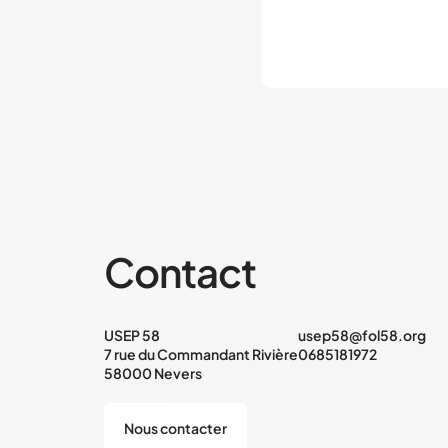
Contact
USEP 58
usep58@fol58.org
7 rue du Commandant Rivière
0685181972
58000 Nevers
Nous contacter