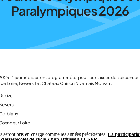
Paralympiques 2026
25, 4 journées seront programmées pour les classes des circonscri
de Loire, Nevers 1 et Château Chinon Nivernais Morvan :
 Decize
à Nevers
à Corbigny
 Cosne sur Loire
ts seront pris en charge comme les années précédentes.
La participatio
classes/écoles de cycle 2 non affiliées à l’USEP
.