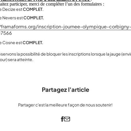
itez participer, merci de compléter l’un des formulaires :
de Decize est
COMPLET
.
de Nevers est
COMPLET.
//framaforms.org/inscription-journee-olympique-corbigny
07566
de Cosne est
COMPLET.
servons la possibilité de bloquer les inscriptions lorsque la jauge (env
our) sera atteinte.
Partagez l'article
Partager c'est la meilleure façon de nous soutenir!