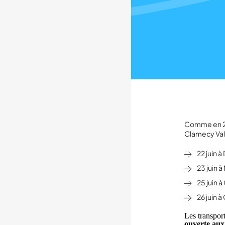
Comme en 20
Clamecy Val 
22 juin à
23 juin 
25 juin 
26 juin à
Les transpor
ouverte aux 