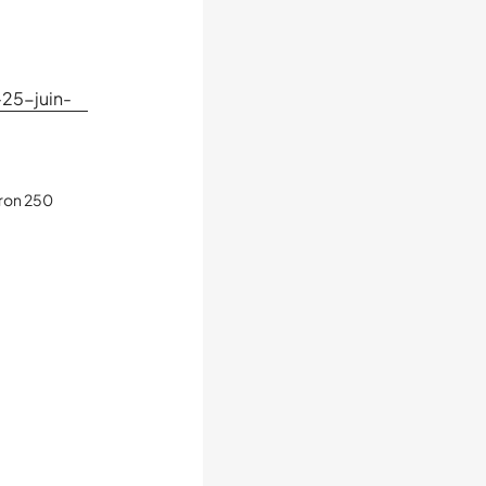
-25-juin-
iron 250