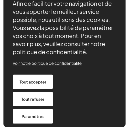
Afin de faciliter votre navigation et de
vous apporter le meilleur service
possible, nous utilisons des cookies.
Vous avez la possibilité de paramétrer
vos choix à tout moment. Pour en
savoir plus, veuillez consulter notre
politique de confidentialité.
Nos ressources
Actualités
Voir notre politique de confidentialité
Contact
Agenda
Tout accepter
Nous trouver
Tout refuser
Politique de confidentialité
Made by 148
Paramètres