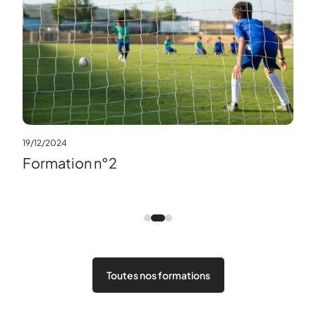
19/12/2024
Formation n°2
15/11
Sta
Toutes nos formations