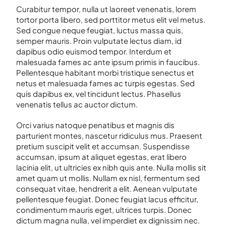
Curabitur tempor, nulla ut laoreet venenatis, lorem
tortor porta libero, sed porttitor metus elit vel metus.
Sed congue neque feugiat, luctus massa quis,
semper mauris. Proin vulputate lectus diam, id
dapibus odio euismod tempor. Interdum et
malesuada fames ac ante ipsum primis in faucibus.
Pellentesque habitant morbi tristique senectus et
netus et malesuada fames ac turpis egestas. Sed
quis dapibus ex, vel tincidunt lectus. Phasellus
venenatis tellus ac auctor dictum.
Orci varius natoque penatibus et magnis dis
parturient montes, nascetur ridiculus mus. Praesent
pretium suscipit velit et accumsan. Suspendisse
accumsan, ipsum at aliquet egestas, erat libero
lacinia elit, ut ultricies ex nibh quis ante. Nulla mollis sit
amet quam ut mollis. Nullam ex nisl, fermentum sed
consequat vitae, hendrerit a elit. Aenean vulputate
pellentesque feugiat. Donec feugiat lacus efficitur,
condimentum mauris eget, ultrices turpis. Donec
dictum magna nulla, vel imperdiet ex dignissim nec.