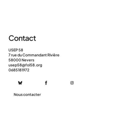
Contact
USEP 58
7 rue du Commandant Rivière
58000 Nevers
usep58@fol58.org
0685181972
Nous contacter