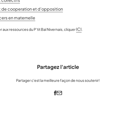
 collectifs
x de cooperation et d’opposition
cers en maternelle
ICI
 aux ressources du P’tit Bal Nivernais, cliquer
.
Partagez l'article
Partager c'est la meilleure façon de nous soutenir!