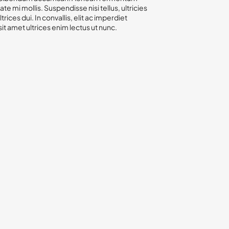
te mi mollis. Suspendisse nisi tellus, ultricies
rices dui. In convallis, elit ac imperdiet
 sit amet ultrices enim lectus ut nunc.