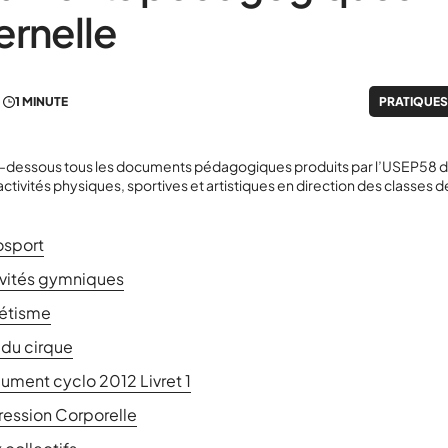
rnelle
1 MINUTE
PRATIQUES
i-dessous tous les documents pédagogiques produits par l’USEP58 d
activités physiques, sportives et artistiques en direction des classes 
osport
ivités gymniques
létisme
 du cirque
ument cyclo 2012 Livret 1
ression Corporelle