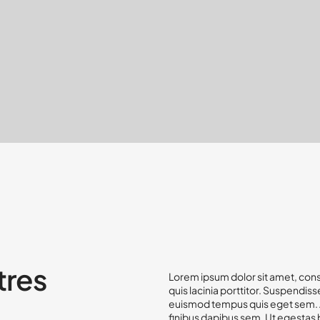
tres
Lorem ipsum dolor sit amet, cons
quis lacinia porttitor. Suspendisse
euismod tempus quis eget sem. Al
finibus dapibus sem. Ut egest