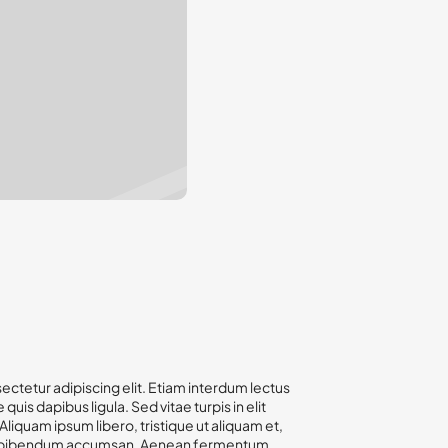
ectetur adipiscing elit. Etiam interdum lectus
 quis dapibus ligula. Sed vitae turpis in elit
iquam ipsum libero, tristique ut aliquam et,
as bibendum accumsan. Aenean fermentum