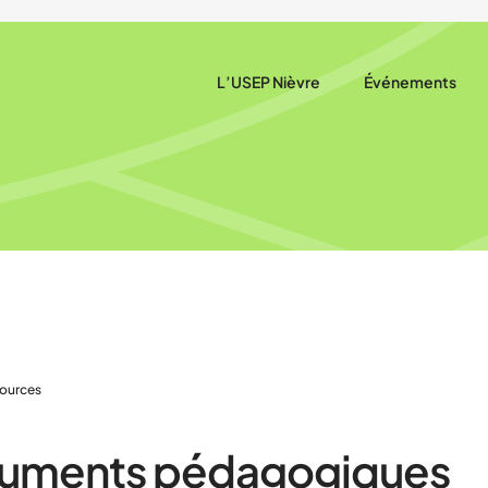
L’USEP Nièvre
Événements
Qui sommes-nous ?
Agenda
Notre rôle
Actualités
Nos actions
Nos partenaires
Nous trouver
ources
uments pédagogiques