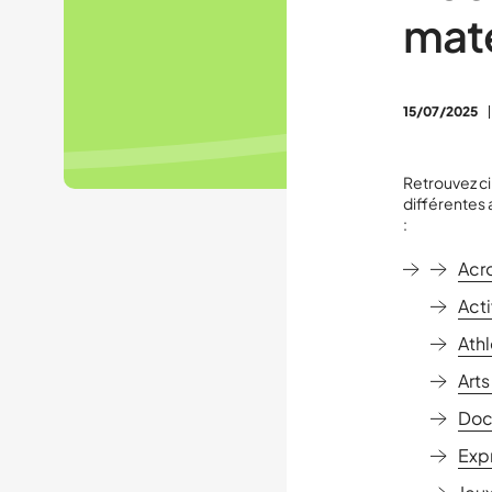
mate
15/07/2025
Retrouvez c
différentes 
:
Acr
Act
Ath
Arts
Doc
Exp