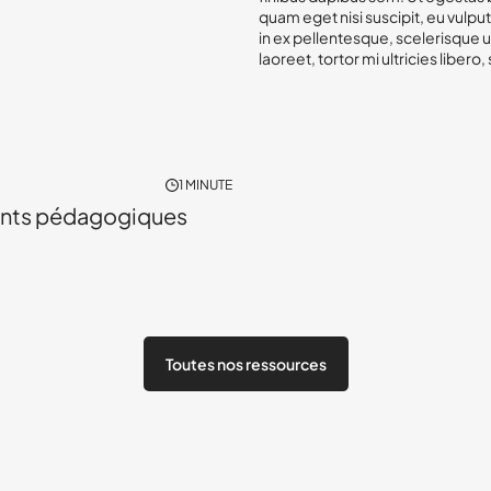
quam eget nisi suscipit, eu vulputa
in ex pellentesque, scelerisque ult
laoreet, tortor mi ultricies libero,
1 MINUTE
PRATIQUES SPORTIVES
ts pédagogiques
Toutes nos ressources