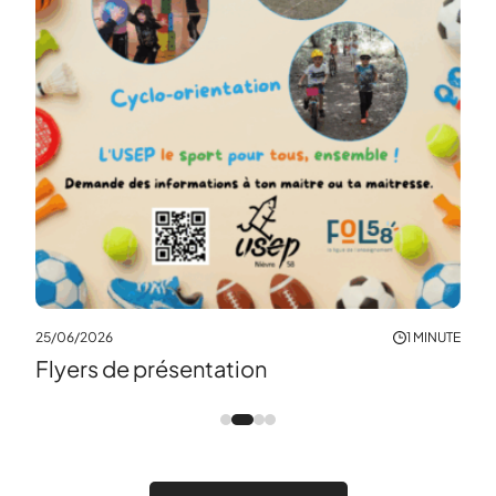
19/0
Tou
leur
25/06/2026
1 MINUTE
Flyers de présentation