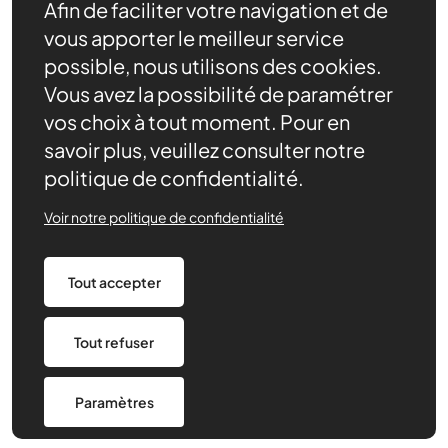
Afin de faciliter votre navigation et de
vous apporter le meilleur service
possible, nous utilisons des cookies.
Vous avez la possibilité de paramétrer
vos choix à tout moment. Pour en
savoir plus, veuillez consulter notre
politique de confidentialité.
Nos ressources
Actualités
Voir notre politique de confidentialité
Contact
Agenda
Tout accepter
Nous trouver
Tout refuser
Politique de confidentialité
Made by 148
Paramètres